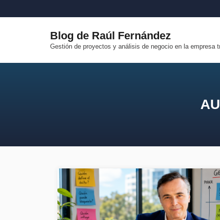
Saltar
al
contenido
Blog de Raúl Fernández
Gestión de proyectos y análisis de negocio en la empresa t
AU