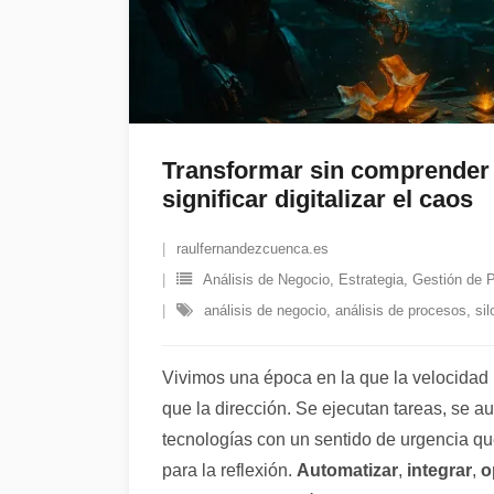
Transformar sin comprender
significar digitalizar el caos
raulfernandezcuenca.es
Análisis de Negocio
,
Estrategia
,
Gestión de 
análisis de negocio
,
análisis de procesos
,
sil
Vivimos una época en la que la velocidad
que la dirección. Se ejecutan tareas, se a
tecnologías con un sentido de urgencia qu
para la reflexión.
Automatizar
,
integrar
,
o