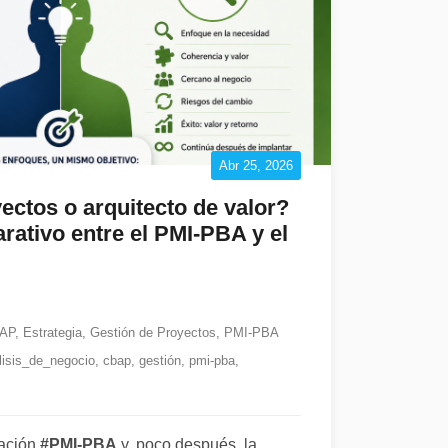
Abr 25, 2026
ectos o arquitecto de valor?
rativo entre el PMI-PBA y el
AP
,
Estrategia
,
Gestión de Proyectos
,
PMI-PBA
lisis_de_negocio
,
cbap
,
gestión
,
pmi-pba
,
cación
#PMI-PBA
y, poco después, la