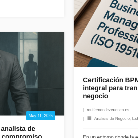
Certificación BP
integral para tra
negocio
raulfernandezcuenca.es
May 11, 2025
Análisis de Negocio
,
Est
analista de
en compromiso
En un entorno donde la ef