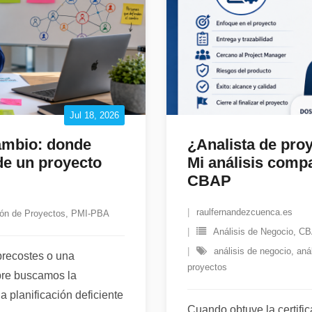
Jul 18, 2026
cambio: donde
¿Analista de proy
 de un proyecto
Mi análisis compa
CBAP
raulfernandezcuenca.es
ón de Proyectos
,
PMI-PBA
Análisis de Negocio
,
CB
análisis de negocio
,
aná
brecostes o una
proyectos
mpre buscamos la
a planificación deficiente
Cuando obtuve la certifi