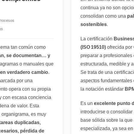
continua ya no son opcio
consolidan como una
pal
Procesos
sostenibles
.
os
La certificación
Busines
blema tan común como
(ISO 19510)
ofrecida por
ñan, se documentan… y
preparar a profesionales
diagramas o manuales que
estructurada, medible y a
i en verdadero cambio
.
Se trata de una certifica
 marcada por una
aspectos fundamentales d
nto opera con su propia
la notación estándar
BPM
 y con escasa conciencia
Es un
excelente punto d
dena de valor. Esta
introducirse o consolida
n organigrama, es muy
base sólida sobre la que 
tareas duplicadas,
especializada, ya sea en
cesarios, pérdida de