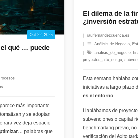
El dilema de la f
¿inversión estrat
Oct 22, 2025
raulfernandezcuenca.es
Análisis de Negocio
,
Est
 el qué … puede
análisis_de_negocio
,
fi
proyectos_alto_riesgo
,
subven
Procesos
Esta semana hablaba co
os
iniciativas a largo plazo
es el entorno
.
 parece más importante
Hablábamos de proyect
utomatizan y se adoptan
subvenciones o capital r
e rara vez deja espacio
benchmarking previo, no 
ptimizar
… palabras que
verificación del éxito tar