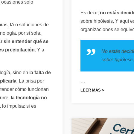
 ocasiones solo
Es decir,
no estás decid
sobre hipótesis. Y aquí 
ras, IA o soluciones de
organizaciones se equiv
ología, por sí sola,
ar sin entender qué se
es precipitación
. Y a
No estás decid
sobre hipótesis
logía, sino en
la falta de
licarla
. La prisa por
…
 entender cómo funcionan
LEER MÁS
urre,
la tecnología no
, lo impulsa; si es