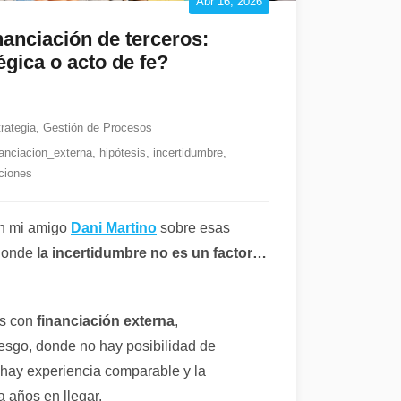
Abr 16, 2026
inanciación de terceros:
égica o acto de fe?
rategia
,
Gestión de Procesos
nanciacion_externa
,
hipótesis
,
incertidumbre
,
ciones
n mi amigo
Dani Martino
sobre esas
 donde
la incertidumbre no es un factor…
os con
financiación externa
,
iesgo, donde no hay posibilidad de
hay experiencia comparable y la
da años en llegar.