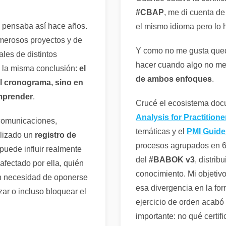
#CBAP
, me di cuenta d
 pensaba así hace años.
el mismo idioma pero lo 
merosos proyectos y de
Y como no me gusta qued
les de distintos
hacer cuando algo no me
a la misma conclusión:
el
de ambos enfoques
.
l cronograma, sino en
mprender
.
Crucé el ecosistema doc
Analysis for Practitione
 comunicaciones,
temáticas y el
PMI
Guide
lizado un
registro de
procesos agrupados en 6 
puede influir realmente
del
#BABOK v3
, distri
 afectado por ella, quién
conocimiento. Mi objetiv
in necesidad de oponerse
esa divergencia en la fo
zar o incluso bloquear el
ejercicio de orden acabó
importante: no qué certif